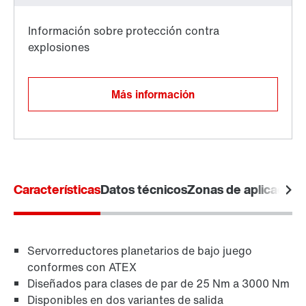
Protección de superficies y anticorrosión
Más información
Características
Datos técnicos
Zonas de aplicación
Adaptadores
Servorreductores planetarios de bajo juego
conformes con ATEX
Diseñados para clases de par de 25 Nm a 3000 Nm
Disponibles en dos variantes de salida