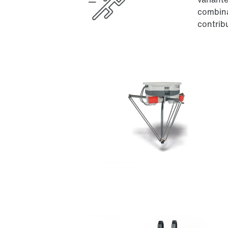
combina
contrib
Protección de superficies y anticorrosión