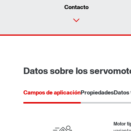
Contacto
Datos sobre los servomot
Campos de aplicación
Propiedades
Datos 
®
MOVILINK
Interfaz digital de motor DDI
Motor t
variant